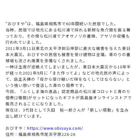
“おびすや”は、福島県相馬市で60年間続いた民宿でした。
当時、民宿では地元にある松川浦で採れる新鮮な魚介類を振る舞
っており、その傍ら松川浦でアオサノリの養殖、アサリの収穫も
行われていました。
2011年3月11日東北の太平洋側沿岸部に甚大な被害を与えた東日
本大震災。おびすやの民宿も被害を受け建物は全壊。青のりの養
殖場も流され廃業を余儀なくされました。
一時は生産が途絶えてしまいましたが、東日本大震災から10年半
が経った2021年9月に「また作ってよ」などの地元民の声によっ
て、店主夫婦の「母から受け継いだ味をなくしてはならない」と
いう強い想いで復活した青のり佃煮です。
今回、「ふくしま海の逸品」認定商品の松川浦コロットと青のり
佃煮(2種類)がセットになったギフトが高島屋オンラインストアで
販売されることになりました。
現在は、3代目として久田 裕一郎さんが「新しい感動」を生み
出し続けています。
おびすや：
https://www.obisuya.com/
住所：福島県相馬市尾浜字原228-26