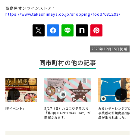
高島屋オンラインストア：
https://www.takashimaya.co.jp/shopping/food/031293/
2023年12月15日掲載
同市町村の他の記事
‹
›
春1周年イベント」
5/17（日）ハコニワテラスで
みらいチャレンジプロジ
「第3回 HAPPY WAN DAY」が
事業者の新規商品開発・
開催されます。
品が生まれました。