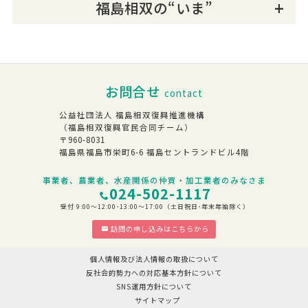
福島相双の“いま”
お問合せ
contact
公益社団法人 福島相双復興推進機構
（福島相双復興官民合同チーム）
〒960-8031
福島県福島市栄町6-6 福島セントランドビル4階
事業者、農業者、水産関係の仲買・加工業者のみなさま
024-502-1117
受付 9:00～12:00･13:00～17:00（土日祝日･年末年始除く）
訪問の申し込みはこちらから
個人情報及び法人情報の取扱について
反社会的勢力への対応基本方針について
SNS運用方針について
サイトマップ