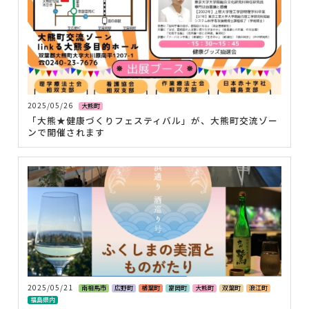
2025/05/26
大熊町
「大熊★健康づくりフェスティバル」が、大熊町交流ゾー
ンで開催されます
2025/05/21
南相馬市
広野町
楢葉町
富岡町
大熊町
双葉町
浪江町
福島県内