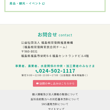
産品・観光・イベント
お問合せ
contact
公益社団法人 福島相双復興推進機構
（福島相双復興官民合同チーム）
〒960-8031
福島県福島市栄町6-6 福島セントランドビル4階
事業者、農業者、水産関係の仲買・加工業者のみなさま
024-502-1117
受付 9:00～12:00･13:00～17:00（土日祝日･年末年始除く）
訪問の申し込みはこちらから
個人情報及び法人情報の取扱について
反社会的勢力への対応基本方針について
SNS運用方針について
サイトマップ