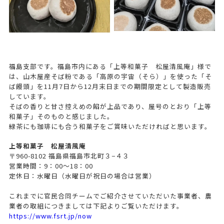
福島支部です。福島市内にある「上等和菓子 松屋清風庵」様で
は、山木屋産そば粉である「高原の宇宙（そら）」を使った「そ
ば饅頭」を11月7日から12月末日までの期間限定として製造販売
しています。
そばの香りと甘さ控えめの餡が上品であり、屋号のとおり「上等
和菓子」そのものと感じました。
緑茶にも珈琲にも合う和菓子をご賞味いただければと思います。
上等和菓子 松屋清風庵
〒960-8102 福島県福島市北町３−４３
営業時間：9：00～18：00
定休日：水曜日（水曜日が祝日の場合は営業）
これまでに官民合同チームでご紹介させていただいた事業者、農
業者の取組につきましては下記よりご覧いただけます。
https://www.fsrt.jp/now