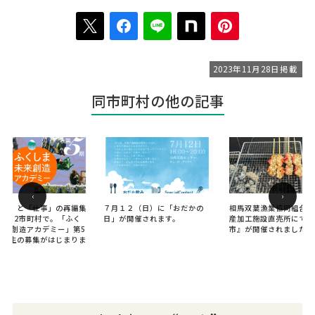
2023年11月28日掲載
同市町村の他の記事
‹
›
らし」と「仕事」の再編集
７月１２（日）に「おだかの
相馬双葉漁業協同組合 
福島12市町村で。「ふく
日」が開催されます。
産加工施設直売所にて『
来 創造アカデミー」第5
市』が開催されました。
受講生の募集がはじまりま
！