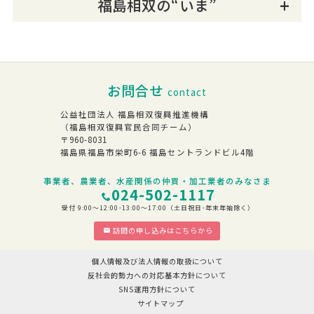
福島相双の“いま”
お問合せ
contact
公益社団法人 福島相双復興推進機構
（福島相双復興官民合同チーム）
〒960-8031
福島県福島市栄町6-6 福島セントランドビル4階
事業者、農業者、水産関係の仲買・加工業者のみなさま
024-502-1117
受付 9:00～12:00･13:00～17:00（土日祝日･年末年始除く）
訪問の申し込みはこちらから
個人情報及び法人情報の取扱について
反社会的勢力への対応基本方針について
SNS運用方針について
サイトマップ