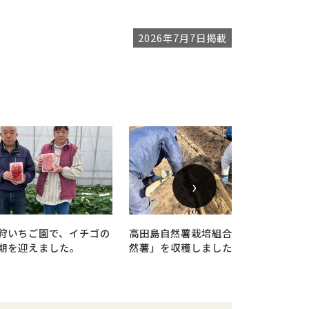
2026年7月7日掲載
›
狩いちご園で、イチゴの
高田島自然薯栽培組合 「天空の自
期を迎えました。
然薯」を収穫しました