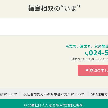
福島相双の“いま”
事業者、農業者、水産関
024-
受付 9:00～12:00･13:
訪問の申し
階
取扱について
反社会的勢力への対応基本方針について
SNS運用
©
公益社団法人 福島相双復興推進機構
.