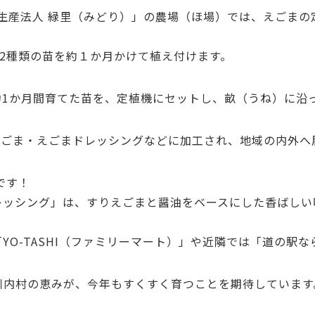
農業生産法人 緑里（みどり）」の農場（ほ場）では、えごま
の2種類の苗を約１か月かけて植え付けます。
1か月間育てた苗を、定植機にセットし、畝（うね）に沿
えごま・えごまドレッシングなどに加工され、地域の内外へ
です！
レッシング」は、すりえごまと醤油をベースにした香ばしい
YO-TASHI（ファミリーマート）」や近隣では「道の駅
川内村の恵みが、今年もすくすく育つことを期待しています