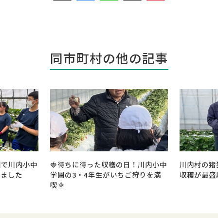
同市町村の他の記事
園で川内小中
🍓待ちに待った収穫の日！川内小中
川内村の猪
れました
学園の3・4年生がいちご狩りを満
収穫が最盛
喫🌞