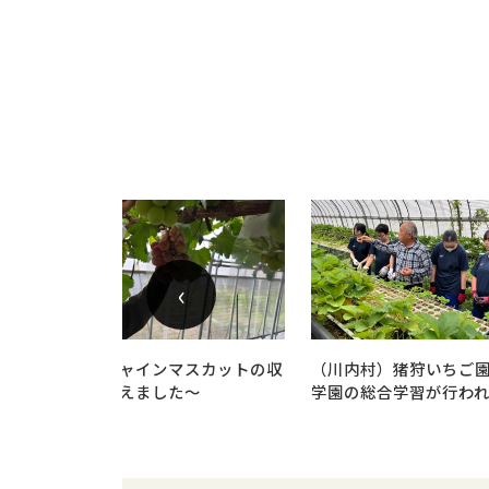
‹
～川内村でシャインマスカットの収
（川内村）猪狩いちご
穫最盛期を迎えました～
学園の総合学習が行わ