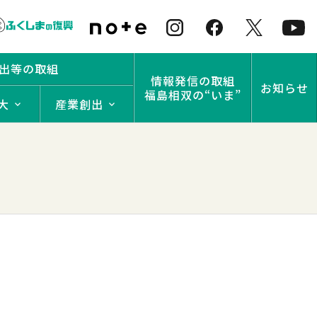
出等の取組
情報発信の取組
お知らせ
福島相双の“いま”
大
産業創出