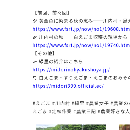
【前回、前々回】
🌾 黄金色に染まる秋の恵み──川内村・
https://www.fsrt.jp/now/no1/19608.htm
🌿 川内村の秋──白えごま収穫の現場から
https://www.fsrt.jp/now/no1/19740.htm
【その他】
🌱 緑里の紹介はこちら
https://midorinohyakushoya.jp/
🛒 白えごま・すりえごま・えごまのおみ
https://midori399.official.ec/
#えごま #川内村 #緑里 #農業女子 #農業
えごま #定植作業 #農業日記 #農業好きな