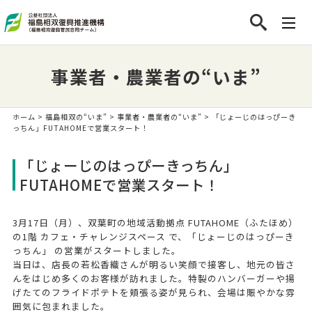
事業者・農業者の“いま”
ホーム
>
福島相双の“いま”
>
事業者・農業者の“いま”
> 「じょーじのはっぴーき
っちん」FUTAHOMEで営業スタート！
「じょーじのはっぴーきっちん」
FUTAHOMEで営業スタート！
3月17日（月）、双葉町の地域活動拠点 FUTAHOME（ふたほめ）
の1階 カフェ・チャレンジスペース で、「じょーじのはっぴーき
っちん」 の営業がスタートしました。
当日は、店長の若松香織さんが明るい笑顔で接客し、地元の皆さ
んをはじめ多くのお客様が訪れました。特製のハンバーガーや揚
げたてのフライドポテトを頬張る姿が見られ、会場は賑やかな雰
囲気に包まれました。