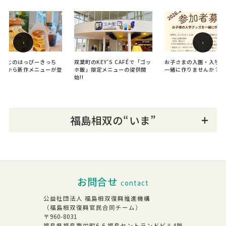
‹
›
ょーじのはっぴーきっち
双葉町のKEY’S CAFÉで「ゴッ
お子さまの入園・入学グ
６月から新作メニューが登
ホ飯」限定メニューの提供開
一緒に作りませんか？
始!!
福島相双の“いま”
お問合せ
contact
公益社団法人 福島相双復興推進機構
（福島相双復興官民合同チーム）
〒960-8031
福島県福島市栄町6-6 福島セントランドビル4階