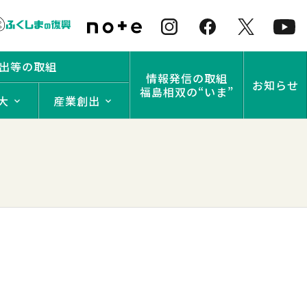
出等の取組
情報発信の取組
お知らせ
福島相双の“いま”
大
産業創出