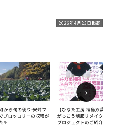
2026年4月23日掲載
›
葉町から旬の便り―― 安井フ
【ひなた工房 福島双葉「ふたばの
でブロッコリーの収穫が
がっこう制服リメイクギャラリー」
🥦
プロジェクトのご紹介】