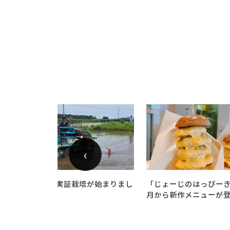
‹
双葉町の水稲実証栽培が始まりまし
「じょーじのはっぴー
た。
月から新作メニューが