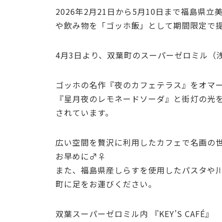
2026年2月21日から5月10日まで福島
や飲み物を「ゴッホ飯」として期間限定で
4月3日より、双葉町のスーパーゼロミル（浅
ゴッホの名作『夜のカフェテラス』をオマ
『星月夜のレモネードソーダ』と街灯の光を
されています。
広い空間を贅沢に利用したカフェで名画の世
お早めに‍♂️‍‍‍♀️‍
また、福島県産しらすを使用したパスタや
町に足をお運びください。
双葉スーパーゼロミル内 『KEY’S CAFÉ』