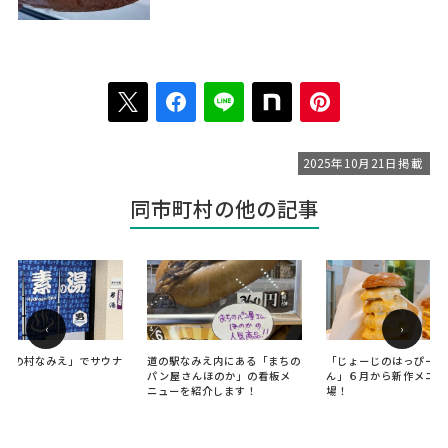
2025年10月21日掲載
同市町村の他の記事
‹
›
こいの村なみえ」でサウナ
道の駅なみえ内にある「まちの
「じょーじのはっぴーき
！
パン屋さんほのか」の看板メ
ん」６月から新作メニュ
ニューを紹介します！
場！