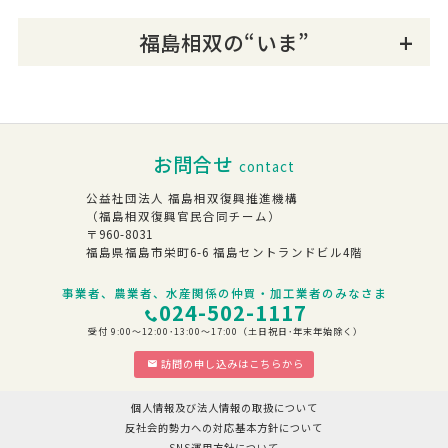
福島相双の“いま”
お問合せ
contact
公益社団法人 福島相双復興推進機構
（福島相双復興官民合同チーム）
〒960-8031
福島県福島市栄町6-6 福島セントランドビル4階
事業者、農業者、水産関係の仲買・加工業者のみなさま
024-502-1117
受付 9:00～12:00･13:00～17:00（土日祝日･年末年始除く）
訪問の申し込みはこちらから
個人情報及び法人情報の取扱について
反社会的勢力への対応基本方針について
SNS運用方針について