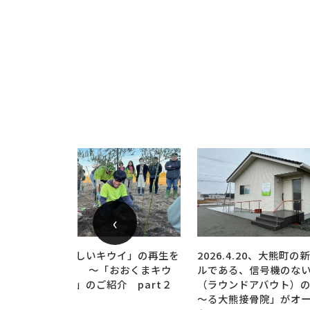
‹
2026.4.20、大熊町の新たなシンボ
GOCHIPANさんの大
ルである、信号機のない環状交差点
販売、スタートしまし
（ラウンドアバウト）の一角に「あ
～る大熊接骨院」がオープンしまし