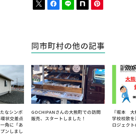
同市町村の他の記事
熊町での訪問
『堀本 大樹さん』による旧大熊中
【大熊町】
た！
学校校歌を活用した健康体操制作プ
まりました
ロジェクトのご紹介