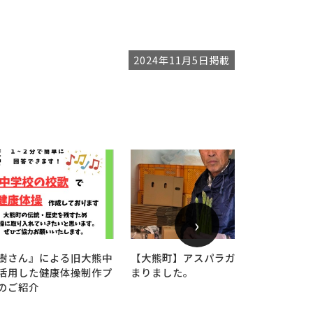
2024年11月5日掲載
›
アスパラガスの出荷が始
【インフォメーション】茨城県笠間
。
市の古民家でつくる“笠間の花”の新
商品「チョコレートのカップケー
キ」をぜひご賞味ください！