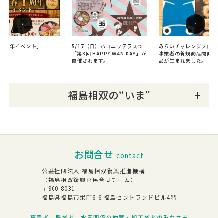
‹
›
春1周年イベント」
5/17（日）ハコニワテラスで
みらいチャレンジプロジ
「第3回 HAPPY WAN DAY」が
事業者の新規商品開発・
開催されます。
品が生まれました。
福島相双の“いま”
お問合せ
contact
公益社団法人 福島相双復興推進機構
（福島相双復興官民合同チーム）
〒960-8031
福島県福島市栄町6-6 福島セントランドビル4階
事業者、農業者、水産関係の仲買・加工業者のみなさま