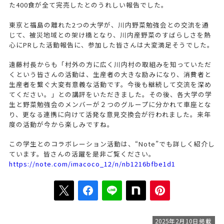
た400食が全て完売したとのうれしい報告でした。
東京と福島の離れた2つの大学が、川内野菜勉強会との交流を通
じて、被災地域との架け橋となり、川内産野菜のすばらしさを熱
心にPRした活動報告に、参加した皆さんは大変満足そうでした。
遠藤村長からも「村外の方に広く川内村の取組みを知っていただ
くという皆さんの活動は、生産者の大きな励みになり、消費者と
生産者を繋ぐ大変有意義な活動です。今後も継続して交流を深め
てください。」との講評をいただきました。その後、各大学の学
生と野菜勉強会のメンバーが２つのグループに分かれて車座とな
り、更なる連携に向けて活発な意見交換会が行われました。来年
度の活動が今から楽しみですね。
この学生とのコラボレーション活動は、“Note”でも詳しく紹介し
ています。皆さんの活躍を是非ご覧ください。
https://note.com/imacoco_12/n/nb1216bfbe1d1
2025年2月10日掲載