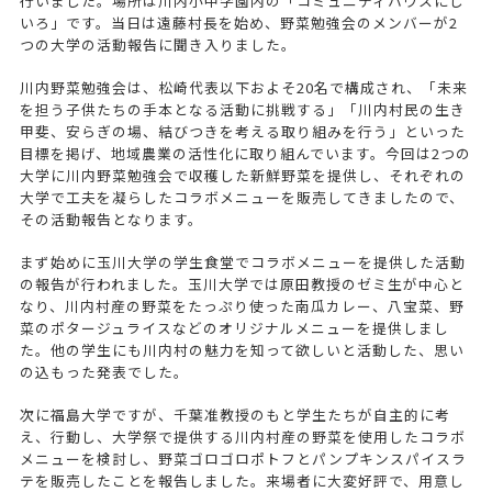
行いました。場所は川内小中学園内の「コミュニティハウスにじ
いろ」です。当日は遠藤村長を始め、野菜勉強会のメンバーが2
つの大学の活動報告に聞き入りました。
川内野菜勉強会は、松崎代表以下およそ20名で構成され、「未来
を担う子供たちの手本となる活動に挑戦する」「川内村民の生き
甲斐、安らぎの場、結びつきを考える取り組みを行う」といった
目標を掲げ、地域農業の活性化に取り組んでいます。今回は2つの
大学に川内野菜勉強会で収穫した新鮮野菜を提供し、それぞれの
大学で工夫を凝らしたコラボメニューを販売してきましたので、
その活動報告となります。
まず始めに玉川大学の学生食堂でコラボメニューを提供した活動
の報告が行われました。玉川大学では原田教授のゼミ生が中心と
なり、川内村産の野菜をたっぷり使った南瓜カレー、八宝菜、野
菜のポタージュライスなどのオリジナルメニューを提供しまし
た。他の学生にも川内村の魅力を知って欲しいと活動した、思い
の込もった発表でした。
次に福島大学ですが、千葉准教授のもと学生たちが自主的に考
え、行動し、大学祭で提供する川内村産の野菜を使用したコラボ
メニューを検討し、野菜ゴロゴロポトフとパンプキンスパイスラ
テを販売したことを報告しました。来場者に大変好評で、用意し