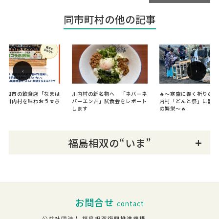
同市町村の他の記事
‹
›
都町田市の飲食店「なまは
川内村の新名物へ 「ネバーネ
🔥～寒空に響く祈りの声
で川内村を味わおう🍄🍜
バーエン丼」試食会をレポート
内村「どんと祭」に籠め
します
の繁栄～🔥
福島相双の“いま”
お問合せ
contact
公益社団法人 福島相双復興推進機構