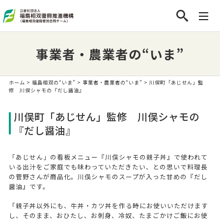
事業者・農業者の“いま”
ホーム
>
福島相双の“いま”
>
事業者・農業者の“いま”
> 川俣町「あじせん」監
修 川俣シャモの『だし醤油』
川俣町「あじせん」監修 川俣シャモの
『だし醤油』
「あじせん」の看板メニュー『川俣シャモの親子丼』で使われて
いる出汁をご家庭でも味わっていただきたい、との思いで料理長
の菅野さんが商品化。川俣シャモのスープが入った甘めの『だし
醤油』です。
「親子丼以外にも、牛丼・カツ丼を作る時にお使いいただけます
し、そのまま、おひたし、お刺身、冷奴、たまごかけご飯にお使