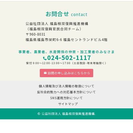
お問合せ
contact
公益社団法人 福島相双復興推進機構
（福島相双復興官民合同チーム）
〒960-8031
福島県福島市栄町6-6 福島セントランドビル4階
事業者、農業者、水産関係の仲買・加工業者のみなさま
024-502-1117
受付 9:00～12:00･13:00～17:00（土日祝日･年末年始除く）
訪問の申し込みはこちらから
個人情報及び法人情報の取扱について
反社会的勢力への対応基本方針について
SNS運用方針について
サイトマップ
©
公益社団法人 福島相双復興推進機構
.