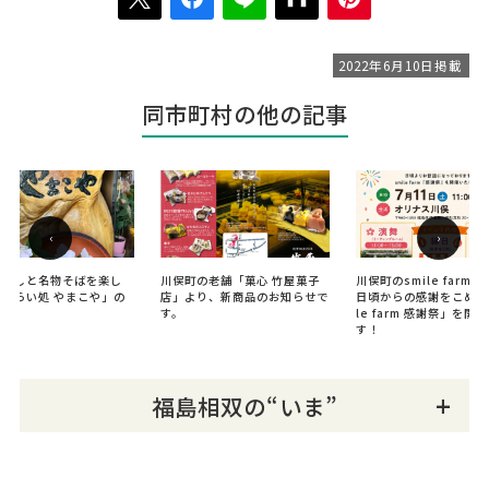
2022年6月10日掲載
同市町村の他の記事
‹
›
の癒しと名物そばを楽し
川俣町の老舗「菓心 竹屋菓子
川俣町のsmile farm
「語らい処 やまこや」の
店」より、新商品のお知らせで
日頃からの感謝をこめて「
とき
す。
le farm 感謝祭」を開
す！
福島相双の“いま”