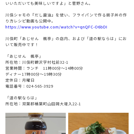
いいただいても美味しいですよ」と菅野さん。
川俣シャモの『だし醤油』を使い、フライパンで作る親子丼の作
り方レシピ動画も公開中。
https://www.youtube.com/watch?v=qnQFC-O6bDI
川俣町「あじせん 楓亭」の店内、および「道の駅ならは」にお
いて販売中です！
「あじせん 楓亭」
所在地：川俣町鶴沢字村社前32-1
営業時間：ランチ 11時00分～14時00分
ディナー17時00分～19時30分
定休日：月曜日
電話番号：024-565-3929
「道の駅ならは」
所在地：双葉郡楢葉町山田岡大堤入22-1