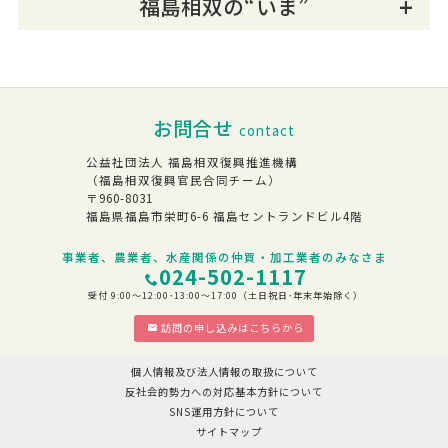
福島相双の“いま”
お問合せ
contact
公益社団法人 福島相双復興推進機構
（福島相双復興官民合同チーム）
〒960-8031
福島県福島市栄町6-6 福島セントランドビル4階
事業者、農業者、水産関係の仲買・加工業者のみなさま
024-502-1117
受付 9:00～12:00･13:00～17:00（土日祝日･年末年始除く）
訪問の申し込みはこちらから
個人情報及び法人情報の取扱について
反社会的勢力への対応基本方針について
SNS運用方針について
サイトマップ