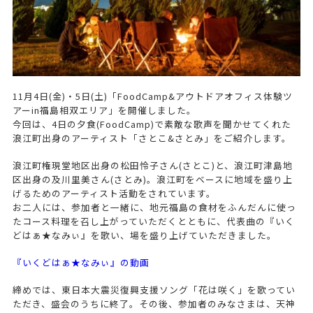
11月4日(金)・5日(土)「FoodCamp&アウトドアオフィス体験ツ
アーin福島相双エリア」を開催しました。
今回は、4日の夕食(FoodCamp)で素敵な歌声を聞かせてくれた
浪江町出身のアーティスト「さとこ&さとみ」をご紹介します。
浪江町権現堂地区出身の松田怜子さん(さとこ)と、浪江町津島地
区出身の及川里美さん(さとみ)。浪江町をベースに地域を盛り上
げるためのアーティスト活動をされています。
お二人には、参加者と一緒に、地元福島の食材をふんだんに使っ
たコース料理を召し上がっていただくとともに、代表曲の『いく
どはぁ★なみぃ』を歌い、場を盛り上げていただきました。
『いくどはぁ★なみぃ』の動画
締めでは、東日本大震災復興支援ソング「花は咲く」を歌ってい
ただき、盛会のうちに終了。その後、参加者のみなさまは、天神