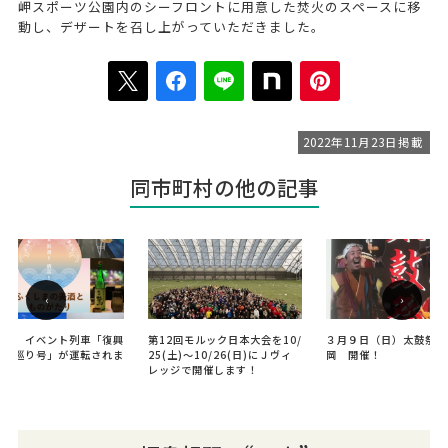
岬スポーツ公園内のシーフロントに用意した焚火のスペースに移
動し、デザートを召し上がっていただきました。
2022年11月23日掲載
同市町村の他の記事
‹
›
通り】イベント列車「復興
第12回モルック日本大会を10/
３月９日（日）太鼓祭り
り酒巡り号」が運転されま
25(土)～10/26(日)にＪヴィ
岡 開催！
レッジで開催します！