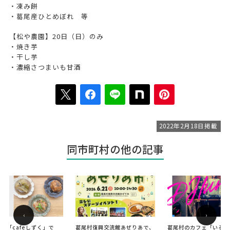
・凍み餅
・葛尾産ひとめぼれ 等
【松や農園】20日（日）のみ
・焼き芋
・干し芋
・濃縮さつまいも甘酒
2022年2月18日掲載
同市町村の他の記事
‹
›
の「cafeしずく」で
葛尾村復興交流館あぜりあで、
葛尾村のカフェ「いること