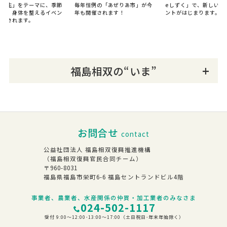
の養生」をテーマに、季節
毎年恒例の「あぜりあ市」が今
eしずく」で、新しい月
わい、身体を整えるイベン
年も開催されます！
ントがはじまります。
開催されます。
福島相双の“いま”
お問合せ
contact
公益社団法人 福島相双復興推進機構
（福島相双復興官民合同チーム）
〒960-8031
福島県福島市栄町6-6 福島セントランドビル4階
事業者、農業者、水産関係の仲買・加工業者のみなさま
024-502-1117
受付 9:00～12:00･13:00～17:00（土日祝日･年末年始除く）