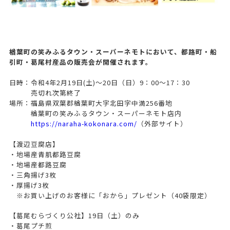
楢葉町の笑みふるタウン・スーパーネモトにおいて、都路町・船
引町・葛尾村産品の販売会が開催されます。
日時：令和4年2月19日(土)～20日（日）9：00～17：30
売切れ次第終了
場所：福島県双葉郡楢葉町大字北田字中満256番地
楢葉町の笑みふるタウン・スーパーネモト店内
https://naraha-kokonara.com/
（外部サイト）
【渡辺豆腐店】
・地場産青肌都路豆腐
・地場産都路豆腐
・三角揚げ3枚
・厚揚げ3枚
※お買い上げのお客様に「おから」プレゼント（40袋限定）
【葛尾むらづくり公社】19日（土）のみ
・葛尾プチ煎