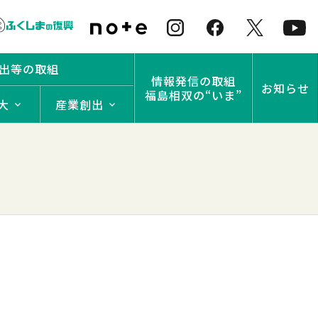
出等の取組
情報発信の取組
お知らせ
福島相双の“いま”
大
産業創出