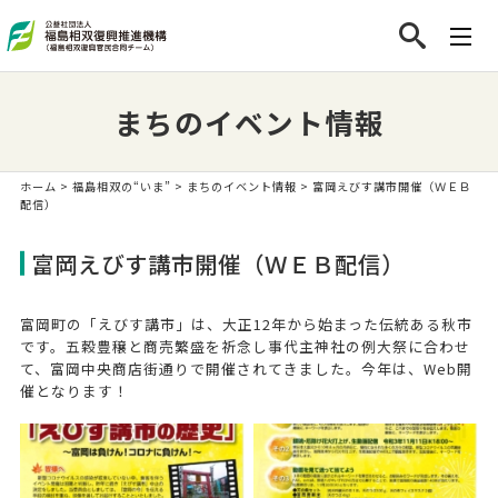
まちのイベント情報
ホーム
>
福島相双の“いま”
>
まちのイベント情報
> 富岡えびす講市開催（ＷＥＢ
配信）
富岡えびす講市開催（ＷＥＢ配信）
富岡町の「えびす講市」は、大正12年から始まった伝統ある秋市
です。五穀豊穣と商売繁盛を祈念し事代主神社の例大祭に合わせ
て、富岡中央商店街通りで開催されてきました。今年は、Web開
催となります！