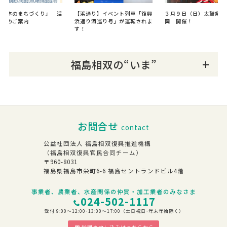
民主体のまちづくり』 活
【浜通り】イベント列車「復興
３月９日（日）太鼓祭り
告会のご案内
浜通り酒巡り号」が運転されま
岡 開催！
す！
福島相双の“いま”
お問合せ
contact
公益社団法人 福島相双復興推進機構
（福島相双復興官民合同チーム）
〒960-8031
福島県福島市栄町6-6 福島セントランドビル4階
事業者、農業者、水産関係の仲買・加工業者のみなさま
024-502-1117
受付 9:00～12:00･13:00～17:00（土日祝日･年末年始除く）