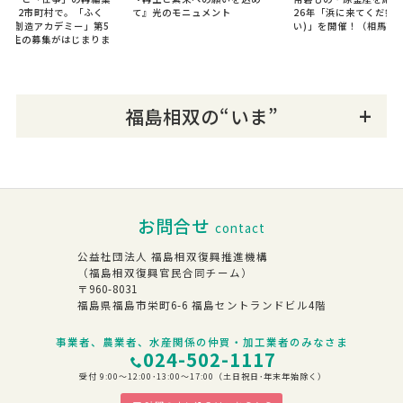
福島12市町村で。「ふく
て』光のモニュメント
26年「浜に来てくだ祭(
来 創造アカデミー」第5
い)」を開催！（相馬市
受講生の募集がはじまりま
！
福島相双の“いま”
お問合せ
contact
公益社団法人 福島相双復興推進機構
（福島相双復興官民合同チーム）
〒960-8031
福島県福島市栄町6-6 福島セントランドビル4階
事業者、農業者、水産関係の仲買・加工業者のみなさま
024-502-1117
受付 9:00～12:00･13:00～17:00（土日祝日･年末年始除く）