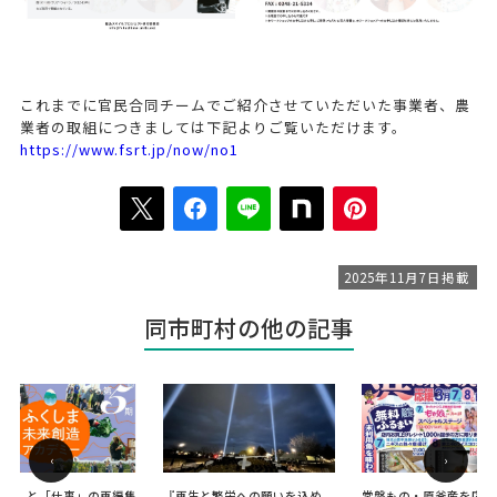
これまでに官民合同チームでご紹介させていただいた事業者、農
業者の取組につきましては下記よりご覧いただけます。
https://www.fsrt.jp/now/no1
2025年11月7日掲載
同市町村の他の記事
‹
›
らし」と「仕事」の再編集
『再生と繁栄への願いを込め
常磐もの・原釜産を応援！