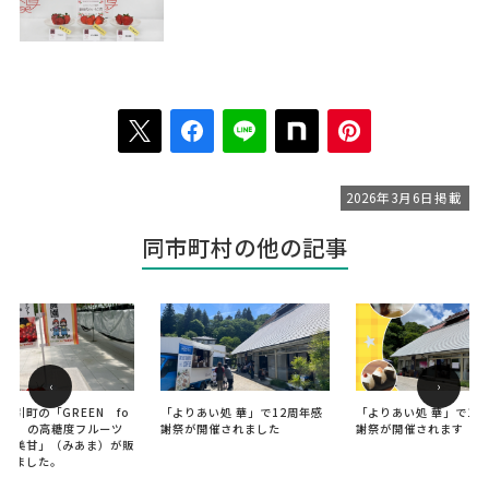
2026年3月6日掲載
同市町村の他の記事
‹
›
船引町の「GREEN fo
「よりあい処 華」で12周年感
「よりあい処 華」で12
ABLE」の高糖度フルーツ
謝祭が開催されました
謝祭が開催されます
ト「美甘」（みあま）が販
なりました。