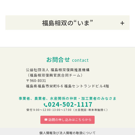
福島相双の“いま”
お問合せ
contact
公益社団法人 福島相双復興推進機構
（福島相双復興官民合同チーム）
〒960-8031
福島県福島市栄町6-6 福島セントランドビル4階
事業者、農業者、水産関係の仲買・加工業者のみなさま
024-502-1117
受付 9:00～12:00･13:00～17:00（土日祝日･年末年始除く）
訪問の申し込みはこちらから
個人情報及び法人情報の取扱について