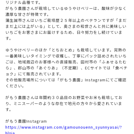
リジナル品種です。
がもう農園さんが栽培しているゆうやけベリーは、酸味が少なく
濃厚な甘さが特徴です。
蒲生誠市さんはいちご栽培歴２５年以上のベテランですが「まだ
まだ上には上がいる」として、奥さまの和世さんと共に美味しい
いちごをお客さまにお届けするため、日々努力をし続けていま
す。
ゆうやけベリーのほか「とちおとめ」も栽培しています。完熟の
一番美味しいタイミングで収穫し、丁寧にパック詰めされたいち
ごは、地域周辺のお客様への直接販売、田村市の「ふぁせるたむ
ら」、郡山市の「あぐりあ」（不定期）、ECサイトでは「食べチ
ョク」にて販売されています。
その他販売場所については「がもう農園」Instagramにてご確認
ください。
がもう農園さんは年間約３０品目のお野菜やお米も栽培してお
り、ミニスーパーのような存在で地元の方々から愛されていま
す。
がもう農園Instagram
https://www.instagram.com/gamounouenn_syunnyasai/?
hl=ja