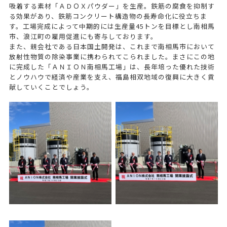
吸着する素材「ＡＤＯＸパウダー」を生産。鉄筋の腐食を抑制す
る効果があり、鉄筋コンクリート構造物の長寿命化に役立ちま
す。工場完成によって中期的には生産量45トンを目標とし南相馬
市、浪江町の雇用促進にも寄与しております。
また、親会社である日本国土開発は、これまで南相馬市において
放射性物質の除染事業に携わられてこられました。まさにこの地
に完成した「ＡＮＩＯＮ南相馬工場」は、長年培った優れた技術
とノウハウで経済や産業を支え、福島相双地域の復興に大きく貢
献していくことでしょう。