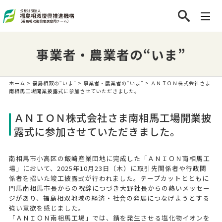
事業者・農業者の“いま”
ホーム
>
福島相双の“いま”
>
事業者・農業者の“いま”
> ＡＮＩＯＮ株式会社さま
南相馬工場開業披露式に参加させていただきました。
ＡＮＩＯＮ株式会社さま南相馬工場開業披
露式に参加させていただきました。
南相馬市小高区の飯崎産業団地に完成した「ＡＮＩＯＮ南相馬工
場」において、2025年10月23日（木）に取引先関係者や行政関
係者を招いた竣工披露式が行われました。テープカットとともに
門馬南相馬市長からの祝辞につづき大野社長からの熱いメッセー
ジがあり、福島相双地域の経済・社会の発展につなげようとする
強い意欲を感じました。
「ＡＮＩＯＮ南相馬工場」では、錆を発生させる塩化物イオンを