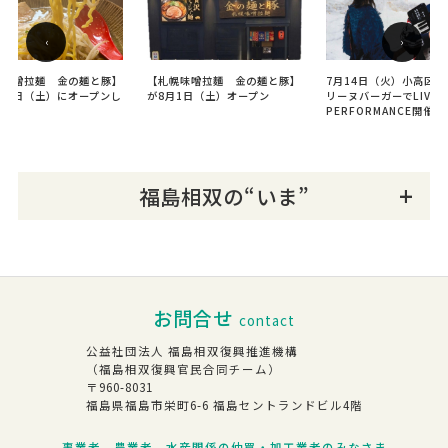
‹
›
幌味噌拉麺 金の麺と豚】
【札幌味噌拉麵 金の麺と豚】
7月14日（火）小高区の
月１日（土）にオープンし
が8月1日（土）オープン
リーヌバーガーでLIVE M
た。
PERFORMANCE開催！
福島相双の“いま”
お問合せ
contact
公益社団法人 福島相双復興推進機構
（福島相双復興官民合同チーム）
〒960-8031
福島県福島市栄町6-6 福島セントランドビル4階
事業者、農業者、水産関係の仲買・加工業者のみなさま