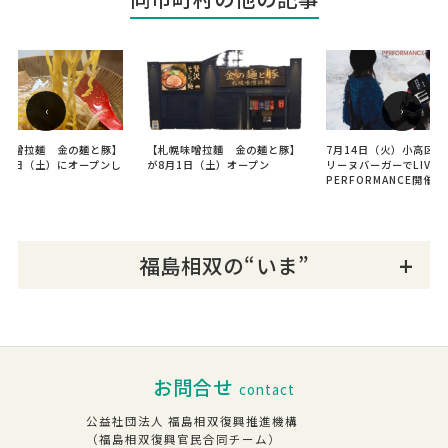
‹
›
幌味噌拉麺 金の麺と豚】
【札幌味噌拉麵 金の麺と豚】
7月14日（火）小高区の
月１日（土）にオープンし
が8月1日（土）オープン
リーヌバーガーでLIVE M
た。
PERFORMANCE開催！
福島相双の“いま”
お問合せ
contact
公益社団法人 福島相双復興推進機構
（福島相双復興官民合同チーム）