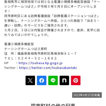
南相馬市に相双地域では初となる看護小規模多機能型施設「ナー
シングホームつばさ」が令和５年５月８日にオープンいたしま
す！
同市原町区にある訪問看護施設「訪問看護ステーションつばさ」
を移転し、ナーシングホームへ併設。ひとつの施設で「泊まり・
通い・訪問」のサービスをご提供されます。
５月２日、３日には内覧会が開催されますので、是非、見学に訪
れてみてはいかがでしょうか。
看護小規模多機能型
ナーシングホームつばさ原町
住 所：福島県南相馬市原町区馬場赤柴８１－７
ＴＥＬ：０２４４－３２－１６８２
HP ：
https://tsubasa.hp.gogo.jp
Twitter：
https://twitter.com/tsubasakantaki
2023年4月27日掲載
同市町村の他の記事