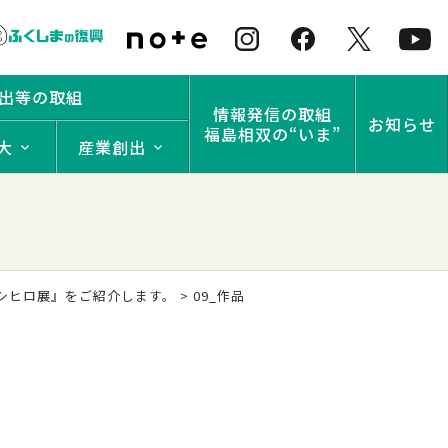
出等の取組
情報発信の取組
お知らせ
福島相双の“いま”
大
産業創出
シヒロ展』をご紹介します。
>
09_作品