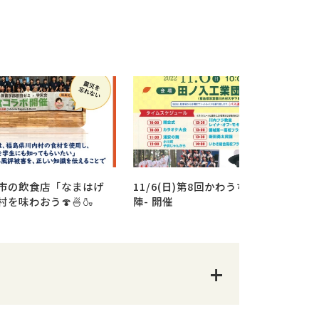
市の飲食店「なまはげ
11/6(日)第8回かわうち祭り-秋の
を味わおう🍄🍜🍶
陣- 開催