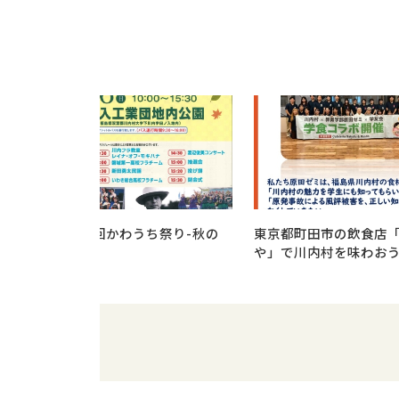
11/6(日)第8回かわうち祭り-秋の
東京都町田市の飲食店
陣- 開催
や」で川内村を味わおう🍄