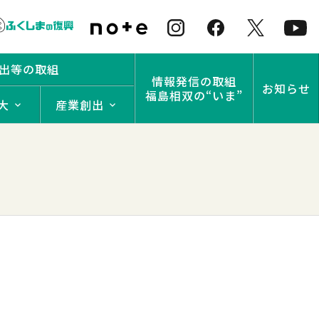
出等の取組
情報発信の取組
お知らせ
福島相双の“いま”
大
産業創出