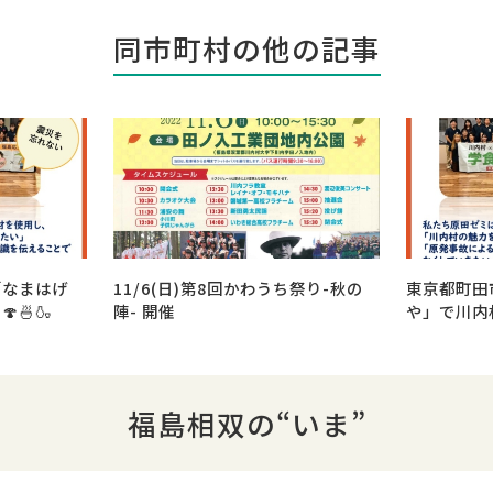
同市町村の他の記事
「なまはげ
11/6(日)第8回かわうち祭り-秋の
東京都町田
🍜🍶
陣- 開催
や」で川内村
福島相双の“いま”