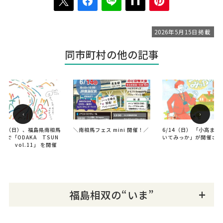
2026年5月15日掲載
同市町村の他の記事
‹
›
4日（日）、福島県南相馬
＼南相馬フェス mini 開催！／
6/14（日） 「小高まち
高で「ODAKA TSUN
いてみっか」が開催され
RU市 vol.11」 を開催
す。
福島相双の“いま”