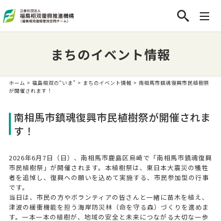
まちのイベント情報
ホーム
>
福島相双の“いま”
>
まちのイベント情報
> 南相馬市鎮魂復興市民植樹祭
が開催されます！
南相馬市鎮魂復興市民植樹祭が開催されま
す！
2026年6月7日（日）、南相馬市鹿島区烏崎で「南相馬市鎮魂復興
市民植樹祭」が開催されます。本植樹祭は、東日本大震災の犠牲
者を追悼し、復興への願いを込めて実施する、市民参加型の行事
です。
当日は、市民の方やボランティアの皆さんと一緒に苗木を植え、
津波の緩衝機能を担う海岸防災林（命を守る森）づくりを進めま
す。一本一本の植樹が、地域の安全と未来につながる大切な一歩