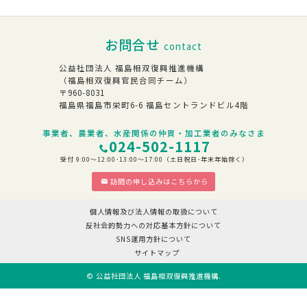
お問合せ
contact
公益社団法人 福島相双復興推進機構
（福島相双復興官民合同チーム）
〒960-8031
福島県福島市栄町6-6 福島セントランドビル4階
事業者、農業者、水産関係の仲買・加工業者のみなさま
024-502-1117
受付 9:00～12:00･13:00～17:00（土日祝日･年末年始除く）
訪問の申し込みはこちらから
個人情報及び法人情報の取扱について
反社会的勢力への対応基本方針について
SNS運用方針について
サイトマップ
©
公益社団法人 福島相双復興推進機構
.