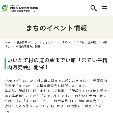
まちのイベント情報
ホーム
>
福島相双の“いま”
>
まちのイベント情報
> いいたて村の道の駅までい館
「までい牛精肉販売会」開催！
いいたて村の道の駅までい館「までい牛精
肉販売会」開催！
3/28（土）いいたて村の道の駅までい館におきまして、千葉県山
武市産「までい牛」の精肉販売会を開催いたします。
震災前、飯舘村で親しまれていた銘柄牛「飯舘牛」の血統を受け
継ぐ黒毛和牛。それが「までい牛」です。その想いを大切に育て
られてきた「までい牛」が、この度里帰りし、精肉販売会として
皆様のもとへ帰ってまいります。ぜひこの機会にご利用くださ
い。