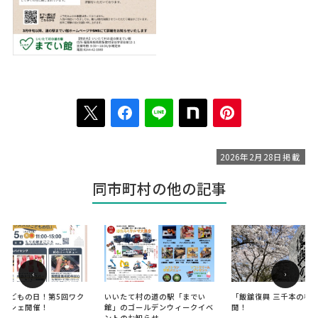
2026年2月28日掲載
同市町村の他の記事
‹
›
のこどもの日！第5回ワク
いいたて村の道の駅「までい
「飯舘復興 三千本の桜
マルシェ開催！
館」のゴールデンウィークイベ
開！
ントのお知らせ