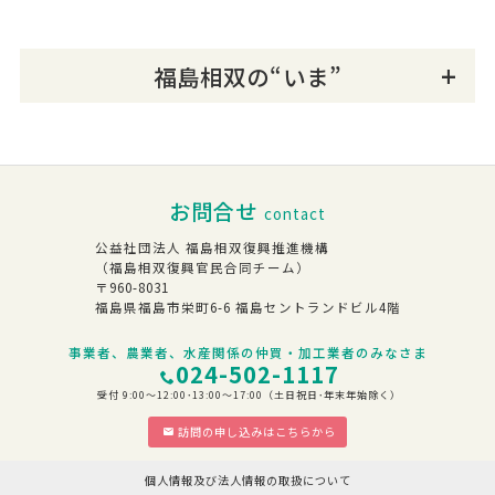
福島相双の“いま”
お問合せ
contact
公益社団法人 福島相双復興推進機構
（福島相双復興官民合同チーム）
〒960-8031
福島県福島市栄町6-6 福島セントランドビル4階
事業者、農業者、水産関係の仲買・加工業者のみなさま
024-502-1117
受付 9:00～12:00･13:00～17:00（土日祝日･年末年始除く）
訪問の申し込みはこちらから
個人情報及び法人情報の取扱について