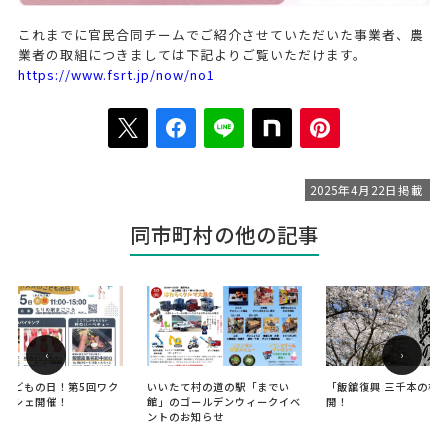
これまでに官民合同チームでご紹介させていただいた事業者、農
業者の取組につきましては下記よりご覧いただけます。
https://www.fsrt.jp/now/no1
2025年4月22日掲載
同市町村の他の記事
‹
›
のこどもの日！第5回ワク
いいたて村の道の駅「までい
「飯舘復興 三千本の桜
マルシェ開催！
館」のゴールデンウィークイベ
開！
ントのお知らせ