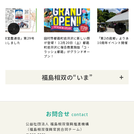
‹
›
島相双営農通信」第29号
田村市都路町岩井沢に新しい顔
「第2の故郷」よりあい
刊いたしました
が登場！ 12月20日（土）都路
10周年イベント開催！
町岩井沢に複合商業施設「コ・
ラッシェ都路」がグランドオー
プン！
福島相双の“いま”
お問合せ
contact
公益社団法人 福島相双復興推進機構
（福島相双復興官民合同チーム）