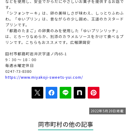
などを使用し、安全でからだにやさしいお菓子を提供するお店で
す。
「シフォンケーキ」は、卵の美味しさが味わえ、しっとりふわふ
わ。「ゆいプリン」は、昔ながらの少し固め、王道のカスタード
プリンです。
「都路のたまご」の卵黄のみを使用した「ゆいプリンリッチ」
は、とろーりなめらか、別添のカラメルソースをかけて食べるプ
リンです。こちらもおススメです。広報課岡安
田村市都路町岩井沢字道ノ内65-1
9：30 〜 18：00
毎週水曜定休日
0247-73-8380
https://www.miyakoji-sweets-yui.com/
2022年5月20日掲載
同市町村の他の記事