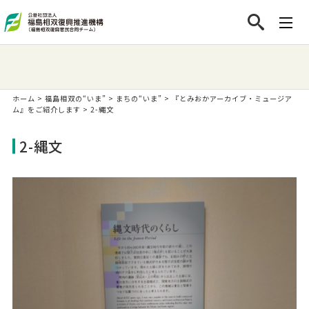
ホーム
>
福島相双の“いま”
>
まちの“いま”
>
『とみおかアーカイブ・ミュージア
ム』をご紹介します
>
2-縄文
2-縄文