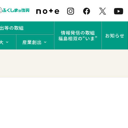
出等の取組
情報発信の取組
お知らせ
福島相双の“いま”
大
産業創出