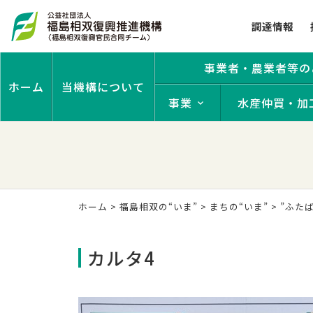
調達情報
事業者・農業者等の
ホーム
当機構について
事業
水産仲買・加
ホーム
>
福島相双の“いま”
>
まちの“いま”
>
”ふた
カルタ4