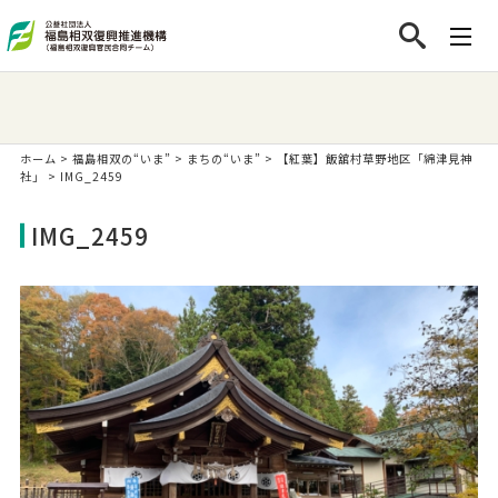
ホーム
>
福島相双の“いま”
>
まちの“いま”
>
【紅葉】飯舘村草野地区「綿津見神
社」
>
IMG_2459
IMG_2459