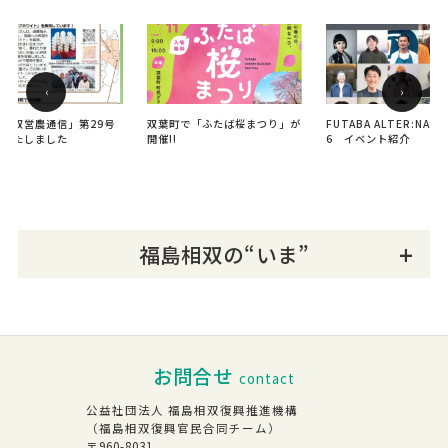
‹
›
島相双営農通信」第29号
双葉町で「ふたば桜まつり」が
FUTABA ALTER:NATIV
刊いたしました
開催!!
6 イベント紹介
福島相双の“いま”
お問合せ
contact
公益社団法人 福島相双復興推進機構
（福島相双復興官民合同チーム）
〒960-8031