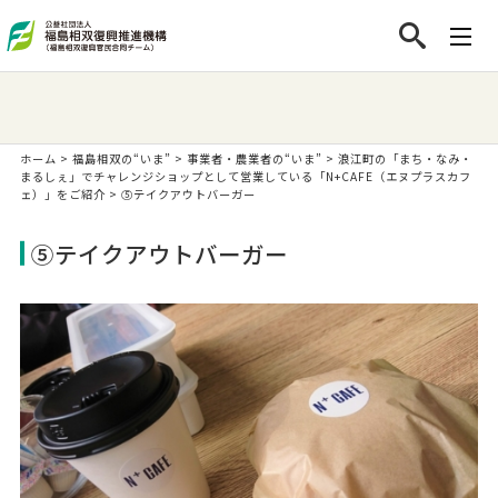
ホーム
>
福島相双の“いま”
>
事業者・農業者の“いま”
>
浪江町の「まち・なみ・
まるしぇ」でチャレンジショップとして営業している「N+CAFE（エヌプラスカフ
ェ）」をご紹介
>
⑤テイクアウトバーガー
⑤テイクアウトバーガー