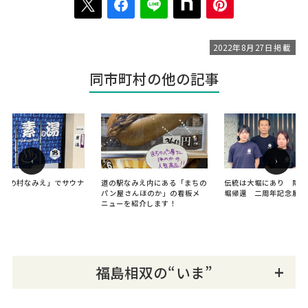
2022年8月27日掲載
同市町村の他の記事
‹
›
こいの村なみえ」でサウナ
道の駅なみえ内にある「まちの
伝統は大堀にあり 陶吉
！
パン屋さんほのか」の看板メ
堀帰還 二周年記念展
ニューを紹介します！
福島相双の“いま”