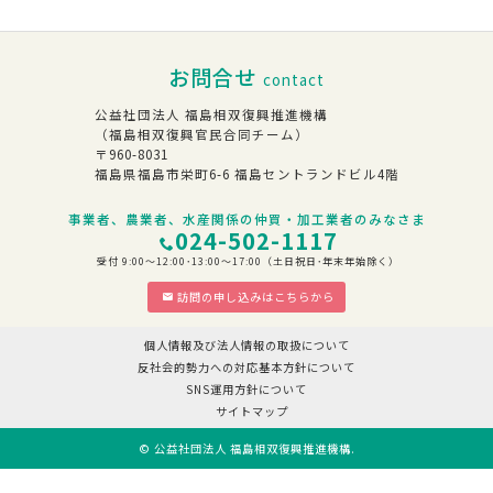
お問合せ
contact
公益社団法人 福島相双復興推進機構
（福島相双復興官民合同チーム）
〒960-8031
福島県福島市栄町6-6 福島セントランドビル4階
事業者、農業者、水産関係の仲買・加工業者のみなさま
024-502-1117
受付 9:00～12:00･13:00～17:00（土日祝日･年末年始除く）
訪問の申し込みはこちらから
個人情報及び法人情報の取扱について
反社会的勢力への対応基本方針について
SNS運用方針について
サイトマップ
©
公益社団法人 福島相双復興推進機構
.