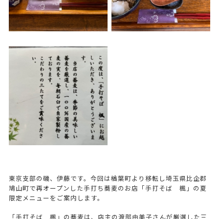
東京支部の磯、伊藤です。今回は楢葉町より移転し埼玉県比企郡
鳩山町で再オープンした手打ち蕎麦のお店「手打そば 楓」の夏
限定メニューをご案内します。
「手打そば 楓」の蕎麦は、店主の渡部由美子さんが厳選した三