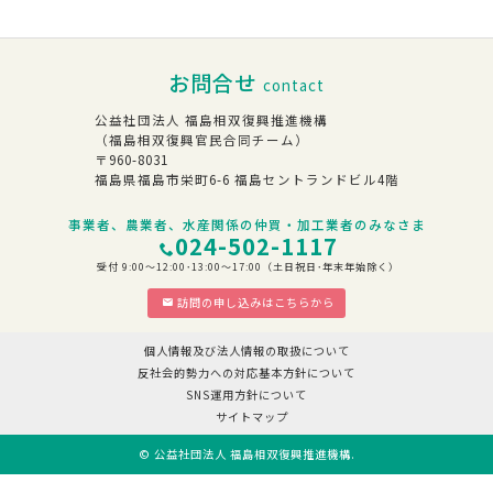
お問合せ
contact
公益社団法人 福島相双復興推進機構
（福島相双復興官民合同チーム）
〒960-8031
福島県福島市栄町6-6 福島セントランドビル4階
事業者、農業者、水産関係の仲買・加工業者のみなさま
024-502-1117
受付 9:00～12:00･13:00～17:00（土日祝日･年末年始除く）
訪問の申し込みはこちらから
個人情報及び法人情報の取扱について
反社会的勢力への対応基本方針について
SNS運用方針について
サイトマップ
©
公益社団法人 福島相双復興推進機構
.