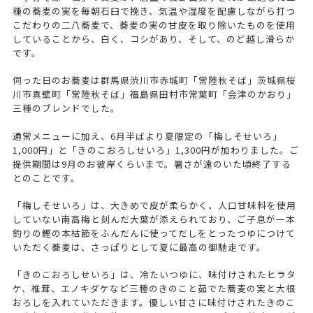
種の蕎麦の実を毎朝石臼で挽き、気温や湿度を配慮しながら打つ
こだわりの二八蕎麦で、蕎麦の実の甘皮を取り除いたものを使用
していることから、白く、コシがあり、そして、のど越し滑らか
です。
伺った日のお蕎麦は群馬県渋川市赤城町「常陸秋そば」茨城県桜
川市真壁町「常陸秋そば」福島県田村市常葉町「会津のかおり」
三種のブレンドでした。
通常メニューに加え、6月半ばより夏限定の「梅しそせいろ」
1,000円」と「きのこおろしせいろ」1,300円が加わりました。ご
提供期間は9月のお彼岸くらいまで。暑さが遠のいた頃終了する
とのことです。
「梅しそせいろ」は、大きめで皮が柔らかく、人口甘味料を使用
していない南高梅と刻んだ大葉が添えられており、ご子息が一本
釣りの鰹の本枯節をふんだんに使ってだしをとったつゆにつけて
いただく蕎麦は、さっぱりとして夏に最高の御馳走です。
「きのこおろしせいろ」は、冷たいつゆに、味付けされたヒラタ
ケ、椎茸、エノキダケなど三種のきのこと茹でた蕎麦の実と大根
おろしを入れていただきます。優しい甘さに味付けされたきのこ