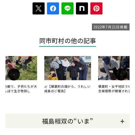
2022年7月21日掲載
同市町村の他の記事
‹
›
太郎の郷で、子供たちが大
🌿【楢葉町の畑から、うれしい
楢葉町・女平地区でゆず
。田んぼで生き物探し
成長のご報告】
念植樹祭が開催されまし
福島相双の“いま”