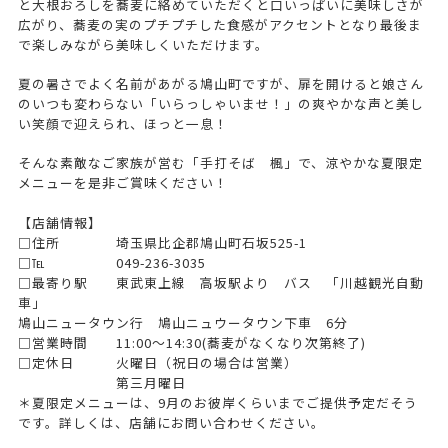
と大根おろしを蕎麦に絡めていただくと口いっぱいに美味しさが
広がり、蕎麦の実のプチプチした食感がアクセントとなり最後ま
で楽しみながら美味しくいただけます。
夏の暑さでよく名前があがる鳩山町ですが、扉を開けると娘さん
のいつも変わらない「いらっしゃいませ！」の爽やかな声と美し
い笑顔で迎えられ、ほっと一息！
そんな素敵なご家族が営む「手打そば 楓」で、涼やかな夏限定
メニューを是非ご賞味ください！
【店舗情報】
□住所 埼玉県比企郡鳩山町石坂525-1
□℡ 049-236-3035
□最寄り駅 東武東上線 高坂駅より バス 「川越観光自動
車」
鳩山ニュータウン行 鳩山ニュウータウン下車 6分
□営業時間 11:00〜14:30(蕎麦がなくなり次第終了)
□定休日 火曜日（祝日の場合は営業）
第三月曜日
＊夏限定メニューは、9月のお彼岸くらいまでご提供予定だそう
です。詳しくは、店舗にお問い合わせください。