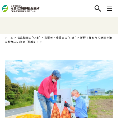
ホーム
>
福島相双の“いま”
>
事業者・農業者の“いま”
>
新鮮！獲れたて野菜を地
元飲食店に出荷（楢葉町）
>