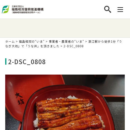
ホーム
>
福島相双の“いま”
>
事業者・農業者の“いま”
>
浪江駅から徒歩1分『う
なぎ大坊』で「うな丼」を頂きました
>
2-DSC_0808
2-DSC_0808