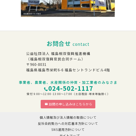
お問合せ
contact
公益社団法人 福島相双復興推進機構
（福島相双復興官民合同チーム）
〒960-8031
福島県福島市栄町6-6 福島セントランドビル4階
事業者、農業者、水産関係の仲買・加工業者のみなさま
024-502-1117
受付 9:00～12:00･13:00～17:00（土日祝日･年末年始除く）
訪問の申し込みはこちらから
個人情報及び法人情報の取扱について
反社会的勢力への対応基本方針について
SNS運用方針について
サイトマップ