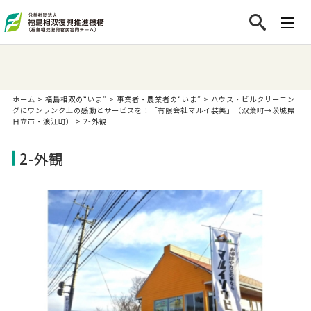
ホーム
>
福島相双の“いま”
>
事業者・農業者の“いま”
>
ハウス・ビルクリーニン
グにワンランク上の感動とサービスを！「有限会社マルイ装美」（双葉町→茨城県
日立市・浪江町）
>
2-外観
2-外観