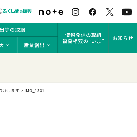
出等の取組
情報発信の取組
お知らせ
福島相双の“いま”
大
産業創出
紹介します
>
IMG_1301