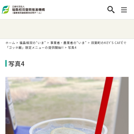
ホーム
>
福島相双の“いま”
>
事業者・農業者の“いま”
>
双葉町のKEY’S CAFÉで
「ゴッホ飯」限定メニューの提供開始!!
>
写真4
写真4