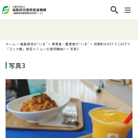
ホーム
>
福島相双の“いま”
>
事業者・農業者の“いま”
>
双葉町のKEY’S CAFÉで
「ゴッホ飯」限定メニューの提供開始!!
>
写真3
写真3