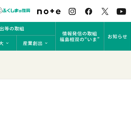
出等の取組
情報発信の取組
お知らせ
福島相双の“いま”
大
産業創出