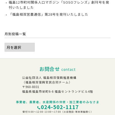
福島12市町村関係人口マガジン「SOSOフレンズ」創刊号を発
刊いたしました
「福島相双営農通信」第28号を発刊いたしました
月別投稿一覧
お問合せ
contact
公益社団法人 福島相双復興推進機構
（福島相双復興官民合同チーム）
〒960-8031
福島県福島市栄町6-6 福島セントランドビル4階
事業者、農業者、水産関係の仲買・加工業者のみなさま
024-502-1117
受付 9:00～12:00･13:00～17:00（土日祝日･年末年始除く）