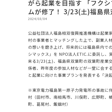
がら起業を目指す 「フクシ
ムが修了！ 3/23(土)福
2024/03/04
公益社団法人福島相双復興推進機構は起業家
村の事業者とマッチングした上で、副業人
の想いを磨き上げ、将来的には福島県内で
シマックス」を NPO法人ETIC.に委託し
来る3/23(土)、福島県双葉町の双葉町産
係者、昨年度の参加人材などが一堂に会す
と起業に向けた事業プランを発表する「決
※東京電力福島第一原子力発電所の事故に伴
村（田村市、南相馬市、川俣町、広野町、
町、葛尾村、飯舘村）