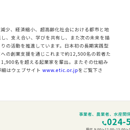
、人口減少、経済縮小、超高齢化社会における都市と地
践し、支え合い、学びを共有し、また次の未来を描
くりの活動を推進しています。日本初の長期実践型
の創業支援を通じこれまで約12,500名の若者た
1,900名を超える起業家を輩出。またその仕組み
詳細はウェブサイト
www.etic.or.jp
をご覧下さ
事業者、農業者、水産関
024-
受付 9:00～12:00･13: