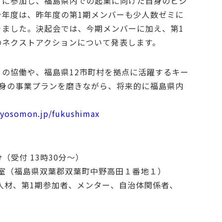
ミに参加し、福島県内での起業に向けた自身のビジ
今年度は、昨年度の第1期メンバーも少人数ゼミに
きました。決起会では、今期メンバーに加え、第1
のネクストアクションについて発表します。
の協働や、福島県12市町村を拠点に活躍するキー
自身の事業プランを磨きながら、将来的に福島県内
。
/yosomon.jp/fukushimax
分（受付 13時30分～）
議室（福島県双葉郡双葉町中野高田１番地１）
人材、第1期参加者、メンター、自治体関係者、