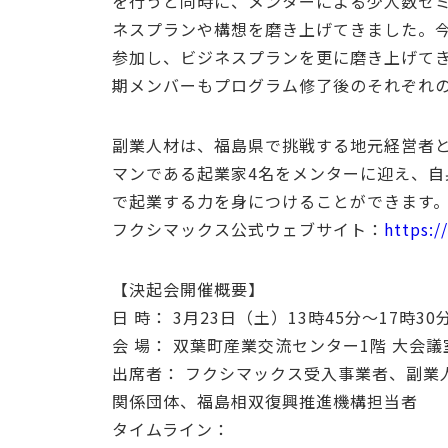
を行うと同時に、メンターによる少人数ゼ
ネスプランや構想を磨き上げてきました。
参加し、ビジネスプランを更に磨き上げて
期メンバーもプログラム修了後のそれぞれ
副業人材は、福島県で挑戦する地元経営者と
マンである起業家4名をメンターに迎え、
で起業する力を身につけることができます
フクシマックス公式ウェブサイト：
https:/
【決起会開催概要】
日 時： 3月23日（土）13時45分～17時30
会 場： 双葉町産業交流センター1階 大会
出席者： フクシマックス受入事業者、副業
関係団体、福島相双復興推進機構担当者
タイムライン：