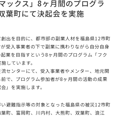
マックス」8ヶ月間のプログラ
島県双葉町にて決起会を実施
創出を目的に、都市部の副業人材を福島県12市町
材が受入事業者の下で副業に携わりながら自分自身
の起業を目指すという8ヶ月間のプログラム「フク
、実施しています。
業交流センターにて、受入事業者やメンター、地元関
る前で、プログラム参加者が8ヶ月間の活動の成果
起会」を実施します。
い避難指示等の対象となった福島県の被災12市町
楢葉町、富岡町、川内村、大熊町、双葉町、浪江