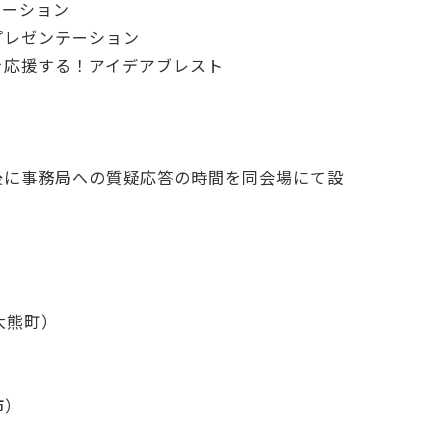
テーション
るプレゼンテーション
戦を応援する！アイデアブレスト
後に事務局への質疑応答の時間を同会場にて設
）
大熊町）
市）
）