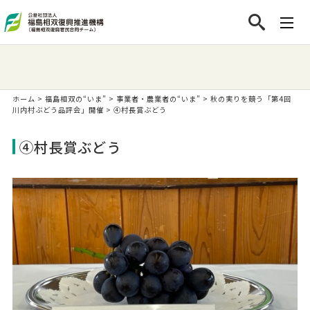
ホーム
>
福島相双の“いま”
>
事業者・農業者の“いま”
>
秋の実りを競う「第4回
川内村ぶどう品評会」開催
>
④村長賞ぶどう
④村長賞ぶどう