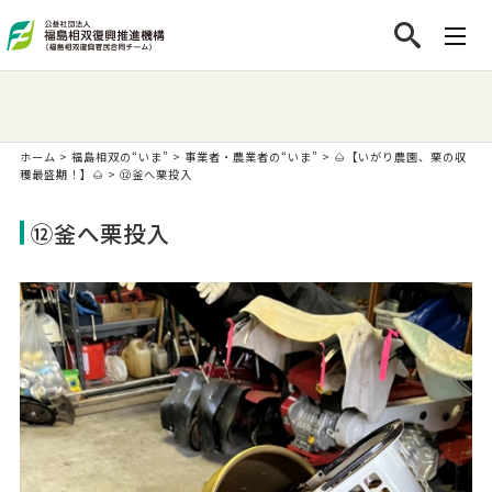
ホーム
>
福島相双の“いま”
>
事業者・農業者の“いま”
>
🌰【いがり農園、栗の収
穫最盛期！】🌰
>
⑫釜へ栗投入
⑫釜へ栗投入