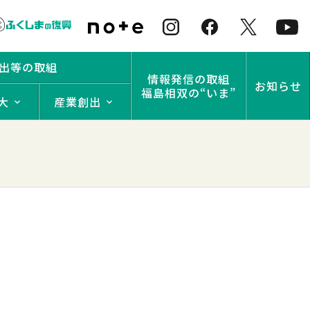
出等の取組
情報発信の取組
お知らせ
福島相双の“いま”
大
産業創出