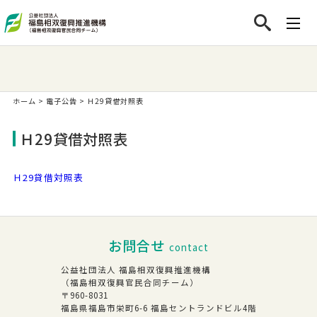
ホーム
>
電子公告
>
Ｈ29貸借対照表
Ｈ29貸借対照表
Ｈ29貸借対照表
お問合せ
contact
公益社団法人 福島相双復興推進機構
（福島相双復興官民合同チーム）
〒960-8031
福島県福島市栄町6-6 福島セントランドビル4階