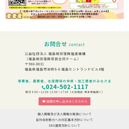
お問合せ
contact
公益社団法人 福島相双復興推進機構
（福島相双復興官民合同チーム）
〒960-8031
福島県福島市栄町6-6 福島セントランドビル4階
事業者、農業者、水産関係の仲買・加工業者のみなさま
024-502-1117
受付 9:00～12:00･13:00～17:00（土日祝日･年末年始除く）
訪問の申し込みはこちらから
個人情報及び法人情報の取扱について
反社会的勢力への対応基本方針について
SNS運用方針について