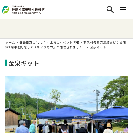
ホーム
>
福島相双の“いま”
>
まちのイベント情報
>
葛尾村復興交流館あぜりあ開
館4周年を記念して『あぜりあ市』が開催されました！
>
金泉キット
金泉キット