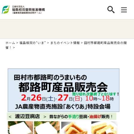
ホーム
>
福島相双の“いま”
>
まちのイベント情報
>
田村市都路町産品販売会の開
催！
>