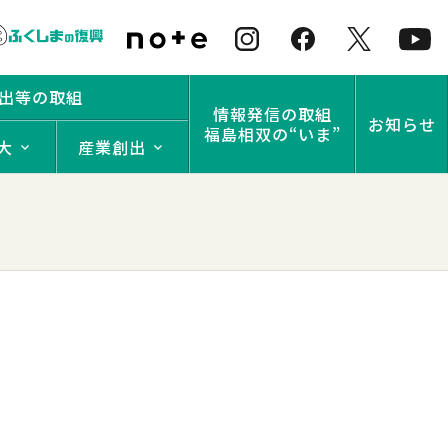
出等の取組
情報発信の取組
お知らせ
福島相双の“いま”
大
産業創出