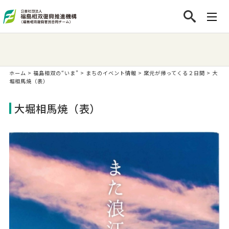
ホーム
>
福島相双の“いま”
>
まちのイベント情報
>
窯元が帰ってくる２日間
>
大
堀相馬焼（表）
大堀相馬焼（表）